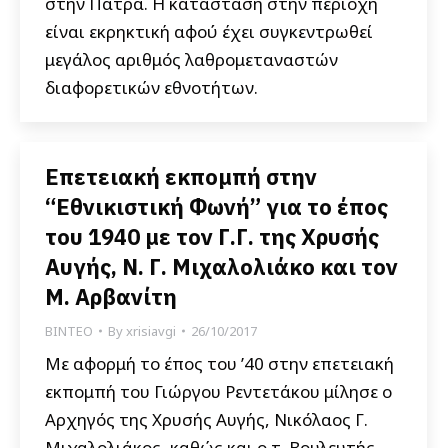
στην Πάτρα. Η κατάσταση στην περιοχή
είναι εκρηκτική αφού έχει συγκεντρωθεί
μεγάλος αριθμός λαθρομεταναστών
διαφορετικών εθνοτήτων.
Επετειακή εκπομπή στην
“Εθνικιστική Φωνή” για το έπος
του 1940 με τον Γ.Γ. της Χρυσής
Αυγής, Ν. Γ. Μιχαλολιάκο και τον
Μ. Αρβανίτη
ΒΙΝΤΕΟ
By
xrisiavgi
26/10/2017
Με αφορμή το έπος του ’40 στην επετειακή
εκπομπή του Γιώργου Ρεντετάκου μίλησε ο
Αρχηγός της Χρυσής Αυγής, Νικόλαος Γ.
Μιχαλολιάκος, καθώς και ο τ. Βουλευτής