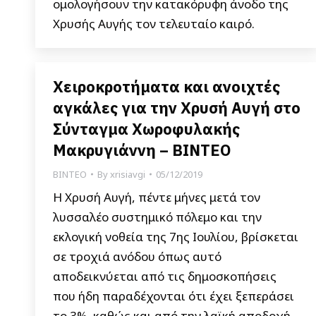
ομολογήσουν την κατακόρυφη άνοδο της
Χρυσής Αυγής τον τελευταίο καιρό.
Χειροκροτήματα και ανοιχτές
αγκάλες για την Χρυσή Αυγή στο
Σύνταγμα Χωροφυλακής
Μακρυγιάννη – ΒΙΝΤΕΟ
ΒΙΝΤΕΟ
By
xrisiavgi
05/12/2019
Η Χρυσή Αυγή, πέντε μήνες μετά τον
λυσσαλέο συστημικό πόλεμο και την
εκλογική νοθεία της 7ης Ιουλίου, βρίσκεται
σε τροχιά ανόδου όπως αυτό
αποδεικνύεται από τις δημοσκοπήσεις
που ήδη παραδέχονται ότι έχει ξεπεράσει
το 3%, καθώς και από την λαϊκή αποδοχή.