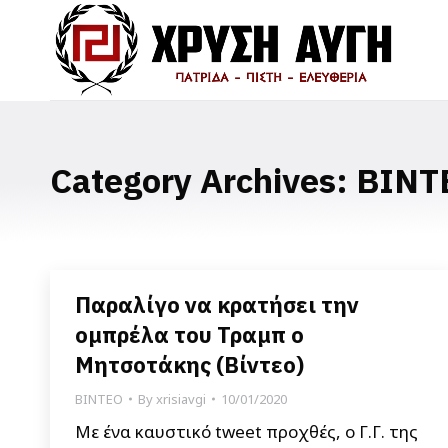
Category Archives:
ΒΙΝΤ
Παραλίγο να κρατήσει την
ομπρέλα του Τραμπ ο
Μητσοτάκης (Βίντεο)
ΒΙΝΤΕΟ
By
xrisiavgi
10/01/2020
Με ένα καυστικό tweet προχθές, ο Γ.Γ. της