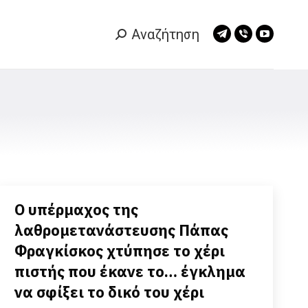
Αναζήτηση
Search:
Telegram
Viber
YouTub
page
page
page
opens
opens
opens
in
in
in
new
new
new
window
window
window
Ο υπέρμαχος της
λαθρομετανάστευσης Πάπας
Φραγκίσκος χτύπησε το χέρι
πιστής που έκανε το… έγκλημα
να σφίξει το δικό του χέρι