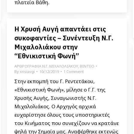
πλατεία Βάθη.
Η Χρυσή Αυγή απαντάει στις
συκοφαντίες – Συνέντευξη Ν.Γ.
Μιχαλολιάκου στην
“Εθνικιστική Φωνή”
ΑΡΘΡΟΓΡΑΦΙΑ Ν.Γ. ΜΙΧΑΛΟΛΙΑΚΟΥ
,
ΒΙΝΤΕΟ
By
xrisiavgi
10/12/2019
1 Comment
Στην εκπομπή του Γ. Ρεντετάκου,
«Εθνικιστική Φωνή», μίλησε ο Γ.Γ. της
Χρυσής Αυγής, Συναγωνιστής Ν.Γ.
Μιχαλολιάκος. Ο Αρχηγός αρχικά
ευχαρίστησε όλους τους υποστηρικτές
του Κινήματος που συνεχίζουν να κρατάνε
ψηλά την Σημαία μας. Αναφέρθηκε εκτενώς