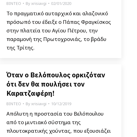
ΒΙΝΤΕΟ
By
xrisiavgi
02/01/2020
Το πραγματικό αυταρχικό και αλαζονικό
πρόσωπό του έδειξε ο Πάπας Φραγκίσκος
στην πλατεία του Αγίου Πέτρου, την
παραμονή της Πρωτοχρονιάς, το βράδυ
της Τρίτης.
Όταν ο Βελόπουλος ορκιζόταν
ότι δεν θα πουλήσει τον
Καρατζαφέρη!
ΒΙΝΤΕΟ
By
xrisiavgi
10/12/2019
Απόλυτη η προστασία του Βελόπουλου
από το μιντιακό σύστημα της
πλουτοκρατικής χούντας, που εξουσιάζει