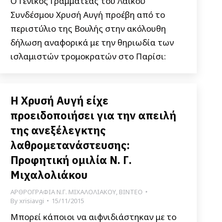
Ο Γενικός Γραμματέας του Λαϊκού
Συνδέσμου Χρυσή Αυγή προέβη από το
περιστύλιο της Βουλής στην ακόλουθη
δήλωση αναφορικά με την θηριωδία των
ισλαμιστών τρομοκρατών στο Παρίσι:
Η Χρυσή Αυγή είχε
προειδοποιήσει για την απειλή
της ανεξέλεγκτης
λαθρομετανάστευσης:
Προφητική ομιλία Ν. Γ.
Μιχαλολιάκου
ΑΡΘΡΟΓΡΑΦΙΑ Ν.Γ. ΜΙΧΑΛΟΛΙΑΚΟΥ
,
ΒΙΝΤΕΟ
By
xrisiavgi
15/11/2015
Μπορεί κάποιοι να αιφνιδιάστηκαν με το