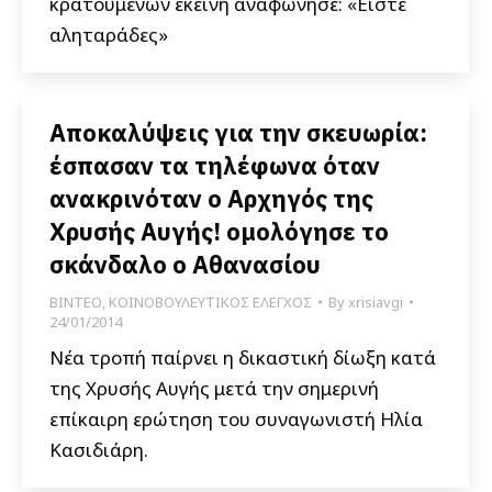
κρατουμένων εκείνη αναφώνησε: «Είστε
αληταράδες»
Αποκαλύψεις για την σκευωρία:
έσπασαν τα τηλέφωνα όταν
ανακρινόταν ο Αρχηγός της
Χρυσής Αυγής! ομολόγησε το
σκάνδαλο ο Αθανασίου
ΒΙΝΤΕΟ
,
ΚΟΙΝΟΒΟΥΛΕΥΤΙΚΟΣ ΕΛΕΓΧΟΣ
By
xrisiavgi
24/01/2014
Νέα τροπή παίρνει η δικαστική δίωξη κατά
της Χρυσής Αυγής μετά την σημερινή
επίκαιρη ερώτηση του συναγωνιστή Ηλία
Κασιδιάρη.