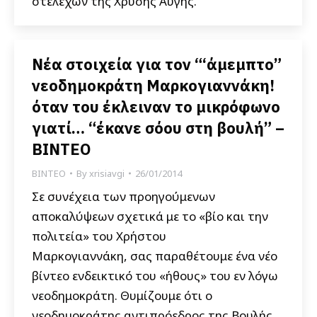
στελεχών της Χρυσής Αυγής.
Νέα στοιχεία για τον “‘άμεμπτο”
νεοδημοκράτη Μαρκογιαννάκη!
όταν του έκλειναν το μικρόφωνο
γιατί… “έκανε σόου στη βουλή” –
BINTEO
ΒΙΝΤΕΟ
By
xrisiavgi
26/01/2014
Σε συνέχεια των προηγούμενων
αποκαλύψεων σχετικά με το «βίο και την
πολιτεία» του Χρήστου
Μαρκογιαννάκη, σας παραθέτουμε ένα νέο
βίντεο ενδεικτικό του «ήθους» του εν λόγω
νεοδημοκράτη. Θυμίζουμε ότι ο
νεοδημοκράτης αντιπρόεδρος της Βουλής,