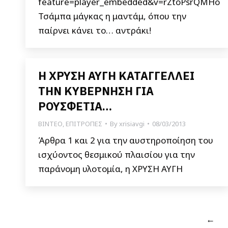
feature=player_embedded&v=rZtoPsrQMHo
Τσάμπα μάγκας η μαντάμ, όπου την
παίρνει κάνει το… αντράκι!
Η ΧΡΥΣΗ ΑΥΓΗ ΚΑΤΑΓΓΕΛΛΕΙ
ΤΗΝ ΚΥΒΕΡΝΗΣΗ ΓΙΑ
ΡΟΥΣΦΕΤΙΑ…
ΒΙΝΤΕΟ
,
ΕΠΙΤΡΟΠΕΣ
By
xrisiavgi
08/03/2013
Άρθρα 1 και 2 για την αυστηροποίηση του
ισχύοντος θεσμικού πλαισίου για την
παράνομη υλοτομία, η ΧΡΥΣΗ ΑΥΓΗ
←