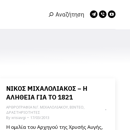
Αναζήτηση
Search:
Telegram
Viber
YouTub
page
page
page
opens
opens
opens
in
in
in
new
new
new
window
window
window
ΝΙΚΟΣ ΜΙΧΑΛΟΛΙΑΚΟΣ – Η
ΑΛΗΘΕΙΑ ΓΙΑ ΤΟ 1821
ΑΡΘΡΟΓΡΑΦΙΑ Ν.Γ. ΜΙΧΑΛΟΛΙΑΚΟΥ
,
ΒΙΝΤΕΟ
,
ΔΡΑΣΤΗΡΙΟΤΗΤΕΣ
By
xrisiavgi
17/03/2013
Η ομιλία του Αρχηγού της Χρυσής Αυγής,