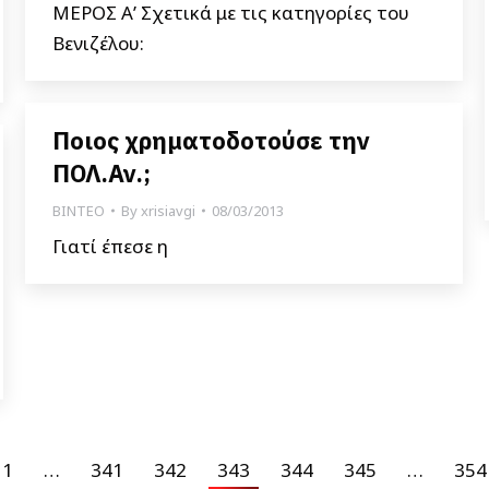
ΜΕΡΟΣ Α’ Σχετικά με τις κατηγορίες του
Βενιζέλου:
Ποιος χρηματοδοτούσε την
ΠΟΛ.Αν.;
ΒΙΝΤΕΟ
By
xrisiavgi
08/03/2013
Γιατί έπεσε η
1
…
341
342
343
344
345
…
354