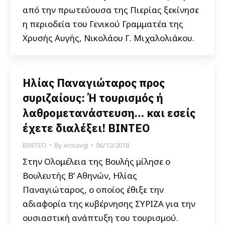
από την πρωτεύουσα της Πιερίας ξεκίνησε
η περιοδεία του Γενικού Γραμματέα της
Χρυσής Αυγής, Νικολάου Γ. Μιχαλολιάκου.
Ηλίας Παναγιώταρος προς
συριζαίους: Ή τουρισμός ή
λαθρομετανάστευση… και εσείς
έχετε διαλέξει! ΒΙΝΤΕΟ
ΒΙΝΤΕΟ
By
xrisiavgi
06/12/2018
Στην Ολομέλεια της Βουλής μίλησε ο
Βουλευτής Β’ Αθηνών, Ηλίας
Παναγιώταρος, ο οποίος έθιξε την
αδιαφορία της κυβέρνησης ΣΥΡΙΖΑ για την
ουσιαστική ανάπτυξη του τουρισμού.