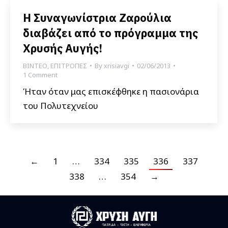
Η Συναγωνίστρια Ζαρούλια
διαβάζει από το πρόγραμμα της
Χρυσής Αυγής!
ΒΙΝΤΕΟ
,
ΕΠΙΤΡΟΠΕΣ
By
xrisiavgi
02/06/2013
1 Comment
Ήταν όταν μας επισκέφθηκε η πασιονάρια
του Πολυτεχνείου
←
1
…
334
335
336
337
338
…
354
→