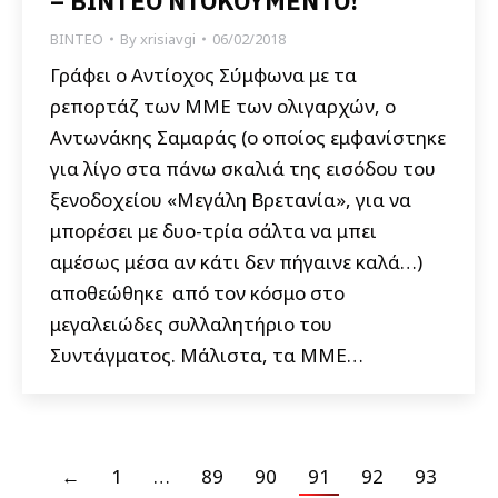
– ΒΙΝΤΕΟ ΝΤΟΚΟΥΜΕΝΤΟ!
ΒΙΝΤΕΟ
By
xrisiavgi
06/02/2018
Γράφει ο Αντίοχος Σύμφωνα με τα
ρεπορτάζ των ΜΜΕ των ολιγαρχών, ο
Αντωνάκης Σαμαράς (ο οποίος εμφανίστηκε
για λίγο στα πάνω σκαλιά της εισόδου του
ξενοδοχείου «Μεγάλη Βρετανία», για να
μπορέσει με δυο-τρία σάλτα να μπει
αμέσως μέσα αν κάτι δεν πήγαινε καλά…)
αποθεώθηκε από τον κόσμο στο
μεγαλειώδες συλλαλητήριο του
Συντάγματος. Μάλιστα, τα ΜΜΕ…
←
1
…
89
90
91
92
93