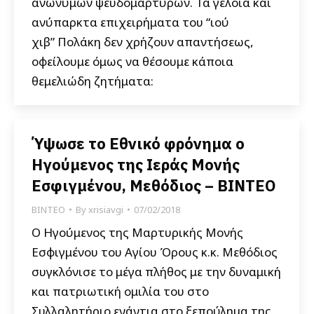
ανωνύμων ψευδομαρτύρων. Τα γελοία και
ανύπαρκτα επιχειρήματα του “ιού
χιβ” Πολάκη δεν χρήζουν απαντήσεως,
οφείλουμε όμως να θέσουμε κάποια
θεμελιώδη ζητήματα:
Ύψωσε το Εθνικό φρόνημα ο
Ηγούμενος της Ιεράς Μονής
Εσφιγμένου, Μεθόδιος – ΒΙΝΤΕΟ
ΒΙΝΤΕΟ
By
xrisiavgi
07/02/2018
Ο Ηγούμενος της Μαρτυρικής Μονής
Εσφιγμένου του Αγίου Όρους κ.κ. Μεθόδιος
συγκλόνισε το μέγα πλήθος με την δυναμική
και πατριωτική ομιλία του στο
Συλλαλητήριο ενάντια στο ξεπούλημα της