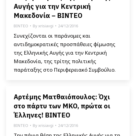
Αυγής για την Κεντρική
Μακεδονία – ΒΙΝΤΕΟ
ΒΙΝΤΕΟ
By
xrisiavgi
24/12/2016
Συνεχίζονται οι παράνομες και
αντιδημοκρατικές προσπάθειες φίμωσης
της Ελληνικής Αυγής για την Κεντρική
Μακεδονία, της τρίτης πολιτικής
παράταξης στο Περιφερειακό Συμβούλιο.
Αρτέμης Ματθαιόπουλος: Όχι
στο πάρτυ των ΜΚΟ, πρώτα οι
Έλληνες! BINTEO
ΒΙΝΤΕΟ
By
xrisiavgi
24/12/2016
Την πάγια θέση της Ελληνικής Αυγής για τη