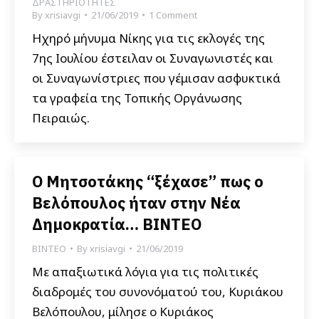
ΔΡΑΣΤΗΡΙΟΤΗΤΕΣ
By
xrisiavgi
21/06/2019
1 Comment
Ηχηρό μήνυμα Νίκης για τις εκλογές της
7ης Ιουλίου έστειλαν οι Συναγωνιστές και
οι Συναγωνίστριες που γέμισαν ασφυκτικά
τα γραφεία της Τοπικής Οργάνωσης
Πειραιώς.
Ο Μητσοτάκης “ξέχασε” πως ο
Βελόπουλος ήταν στην Νέα
Δημοκρατία… ΒΙΝΤΕΟ
ΒΙΝΤΕΟ
By
xrisiavgi
21/06/2019
Με απαξιωτικά λόγια για τις πολιτικές
διαδρομές του συνονόματού του, Κυριάκου
Βελόπουλου, μίλησε ο Κυριάκος