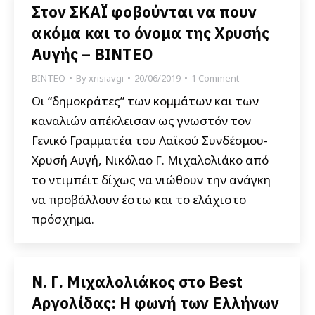
Στον ΣΚΑΪ φοβούνται να πουν
ακόμα και το όνομα της Χρυσής
Αυγής – BINTEO
ΒΙΝΤΕΟ
By
xrisiavgi
20/06/2019
1 Comment
Οι “δημοκράτες” των κομμάτων και των
καναλιών απέκλεισαν ως γνωστόν τον
Γενικό Γραμματέα του Λαϊκού Συνδέσμου-
Χρυσή Αυγή, Νικόλαο Γ. Μιχαλολιάκο από
το ντιμπέιτ δίχως να νιώθουν την ανάγκη
να προβάλλουν έστω και το ελάχιστο
πρόσχημα.
Ν. Γ. Μιχαλολιάκος στο Best
Αργολίδας: Η φωνή των Ελλήνων