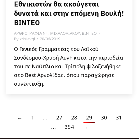
Εθνικιστών θα ακούγεται
δυνατά και στην επόμενη Βουλή!
ΒΙΝΤΕΟ
ΑΡΘΡΟΓΡΑΦΙΑ Ν.Γ. ΜΙΧΑΛΟΛΙΑΚΟΥ
,
ΒΙΝΤΕΟ
By
xrisiavgi
20/06/2019
Ο Γενικός Γραμματέας του Λαϊκού
Συνδέσμου-Χρυσή Αυγή κατά την περιοδεία
του σε Ναύπλιο και Τρίπολη φιλοξενήθηκε
στο Best Αργολίδας, όπου παραχώρησε
συνέντευξη.
←
1
…
27
28
29
30
31
…
354
→