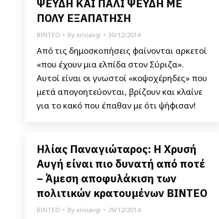
ΨΕΥΔΗ ΚΑΙ ΠΑΛΙ ΨΕΥΔΗ ΜΕ
ΠΟΛΥ ΕΞΑΠΑΤΗΣΗ
ΒΙΝΤΕΟ
By
xrisiavgi
30/12/2014
Από τις δημοσκοπήσεις φαίνονται αρκετοί
«που έχουν μια ελπίδα στον Σύριζα».
Αυτοί είναι οι γνωστοί «κοψοχέρηδες» που
μετά απογοητεύονται, βρίζουν και κλαίνε
για το κακό που έπαθαν με ότι ψήφισαν!
Ηλίας Παναγιώταρος: Η Χρυσή
Αυγή είναι πιο δυνατή από ποτέ
– Άμεση αποφυλάκιση των
πολιτικών κρατουμένων ΒΙΝΤΕΟ
ΒΙΝΤΕΟ
By
xrisiavgi
29/12/2014