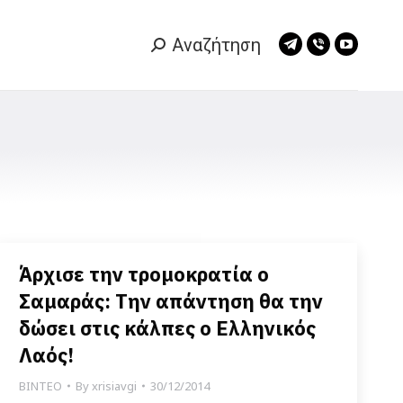
Αναζήτηση
Search:
Telegram
Viber
YouTub
page
page
page
opens
opens
opens
in
in
in
new
new
new
window
window
window
Άρχισε την τρομοκρατία ο
Σαμαράς: Την απάντηση θα την
δώσει στις κάλπες ο Ελληνικός
Λαός!
ΒΙΝΤΕΟ
By
xrisiavgi
30/12/2014