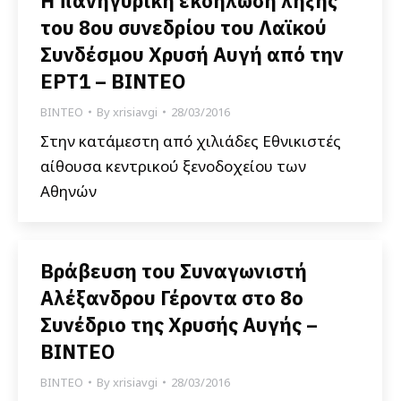
Η πανηγυρική εκδήλωση λήξης
του 8ου συνεδρίου του Λαϊκού
Συνδέσμου Χρυσή Αυγή από την
ΕΡΤ1 – ΒΙΝΤΕΟ
ΒΙΝΤΕΟ
By
xrisiavgi
28/03/2016
Στην κατάμεστη από χιλιάδες Εθνικιστές
αίθουσα κεντρικού ξενοδοχείου των
Αθηνών
Βράβευση του Συναγωνιστή
Αλέξανδρου Γέροντα στο 8ο
Συνέδριο της Χρυσής Αυγής –
ΒΙΝΤΕΟ
ΒΙΝΤΕΟ
By
xrisiavgi
28/03/2016