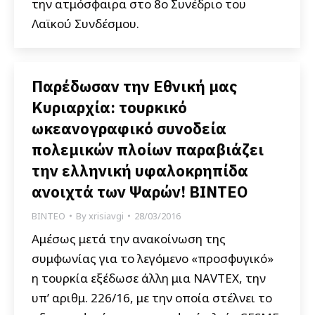
την ατμόσφαιρα στο 8ο Συνέδριο του
Λαϊκού Συνδέσμου.
Παρέδωσαν την Εθνική μας
Κυριαρχία: τουρκικό
ωκεανογραφικό συνοδεία
πολεμικών πλοίων παραβιάζει
την ελληνική υφαλοκρηπίδα
ανοιχτά των Ψαρών! ΒΙΝΤΕΟ
ΒΙΝΤΕΟ
By
xrisiavgi
28/03/2016
Aμέσως μετά την ανακοίνωση της
συμφωνίας για το λεγόμενο «προσφυγικό»
η τουρκία εξέδωσε άλλη μια ΝΑVTEX, την
υπ’ αριθμ. 226/16, με την οποία στέλνει το