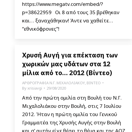
https://www.megatv.com/embed/?
p=38622959 Οι 8 από τους 35 βρέθηκαν
και… ξαναχάθηκαν! Άντε να χαθείτε…
“εθνικόφρονες”!
Χρυσή Αυγή για επέκταση των
χωρικών μας υδάτων στα 12
μίλια από το… 2012 (Βίντεο)
ΑΡΘΡΟΓΡΑΦΙΑ Ν.Γ. ΜΙΧΑΛΟΛΙΑΚΟΥ
,
ΒΙΝΤΕΟ
By
xrisiavgi
29/08/2020
Από την πρώτη ομιλία στη Βουλή του Ν.Γ.
Μιχαλολιάκου στην Βουλή, στις 7 Ιουλίου
2012. Ήταν η πρώτη ομιλία του Γενικού
Γραμματέα της Χρυσής Αυγής στην Βουλή
και σ’ αυτήν είχε θέσει το θέμα και της ΑΟΖ