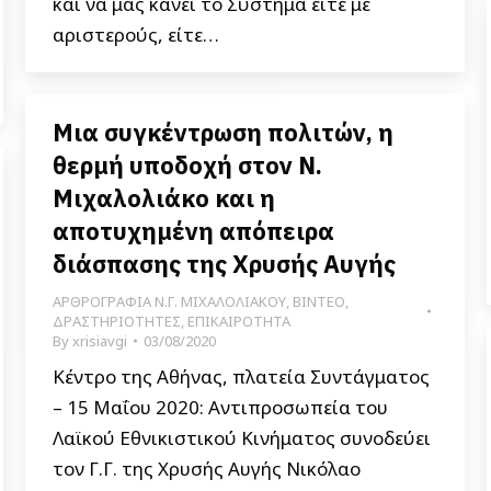
και να μας κάνει το Σύστημα είτε με
αριστερούς, είτε…
Μια συγκέντρωση πολιτών, η
θερμή υποδοχή στον Ν.
Μιχαλολιάκο και η
αποτυχημένη απόπειρα
διάσπασης της Χρυσής Αυγής
ΑΡΘΡΟΓΡΑΦΙΑ Ν.Γ. ΜΙΧΑΛΟΛΙΑΚΟΥ
,
ΒΙΝΤΕΟ
,
ΔΡΑΣΤΗΡΙΟΤΗΤΕΣ
,
ΕΠΙΚΑΙΡΟΤΗΤΑ
By
xrisiavgi
03/08/2020
Κέντρο της Αθήνας, πλατεία Συντάγματος
– 15 Μαΐου 2020: Αντιπροσωπεία του
Λαϊκού Εθνικιστικού Κινήματος συνοδεύει
τον Γ.Γ. της Χρυσής Αυγής Νικόλαο