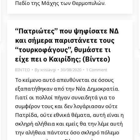
Πεδίο της Μάχης των Θερμοπυλών.
“Πατριώτες” που ψηφίσατε ΝΔ
και σήμερα παριστάνετε τους
“τουρκοφάγους”, θυμάστε τι
είχε πει ο Καιρίδης; (Bίντεο)
ΒΙΝΤΕΟ
By
xrisiavgi
30/08/2020
1 Comment
Το κείμενο αυτό απευθύνεται σε όσους
εξαπατήθηκαν από την Νέα Δημοκρατία.
Γιατί οι πολλοί πήγαν συνειδητά για το
συμφέρον τους και δεν λογάριασαν ούτε
Πατρίδα, ούτε εθνικά θέματα, αυτή είναι η
σκληρή αλήθεια και εμείς θα την λέμε αυτή
την αλήθεια πάντοτε όσο σκληρό πόλεμο