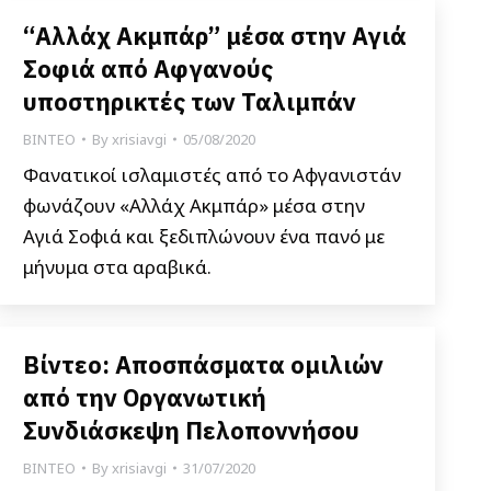
“Αλλάχ Ακμπάρ” μέσα στην Αγιά
Σοφιά από Αφγανούς
υποστηρικτές των Ταλιμπάν
ΒΙΝΤΕΟ
By
xrisiavgi
05/08/2020
Φανατικοί ισλαμιστές από το Αφγανιστάν
φωνάζουν «Αλλάχ Ακμπάρ» μέσα στην
Αγιά Σοφιά και ξεδιπλώνουν ένα πανό με
μήνυμα στα αραβικά.
Βίντεο: Αποσπάσματα ομιλιών
από την Οργανωτική
Συνδιάσκεψη Πελοποννήσου
ΒΙΝΤΕΟ
By
xrisiavgi
31/07/2020