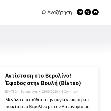
Αναζήτηση
Search:
Telegram
Viber
YouTub
page
page
page
opens
opens
opens
in
in
in
new
new
new
window
window
window
Αντίσταση στο Βερολίνο!
Έφοδος στην Βουλή (Βίντεο)
ΒΙΝΤΕΟ
By
xrisiavgi
02/09/2020
1 Comment
Μεγάλα επεισόδια στην συγκέντρωση και
πορεία στο Βερολίνο με την Αστυνομία με