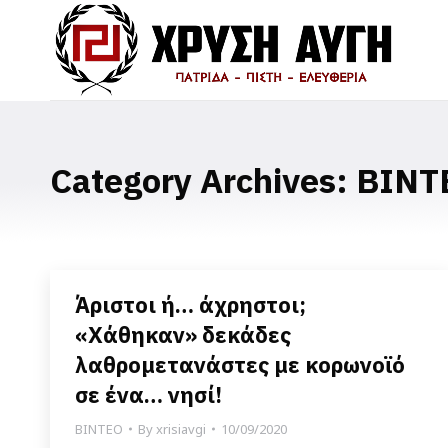
Category Archives:
ΒΙΝΤ
Άριστοι ή… άχρηστοι;
«Χάθηκαν» δεκάδες
λαθρομετανάστες με κορωνοϊό
σε ένα… νησί!
ΒΙΝΤΕΟ
By
xrisiavgi
10/09/2020