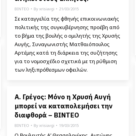
ΒΙΝΤΕΟ
By
xrisiavgi
21/03/2015
Σε καταγγελία της φθηνής επικοινωνιακής
πολιτικής της συγκυβέρνησης προέβη από
το βήμα της βουλής ο ομιλητής της Χρυσής
Αυγής, Συναγωνιστής Ματθαιόπουλος
Αρτέμης κατά τη διάρκεια της συζήτησης
για το νομοσχέδιο σχετικά με τη ρύθμιση
των ληξιπρόθεσμων οφειλών.
Α. Γρέγος: Μόνο η Χρυσή Αυγή
μπορεί να καταπολεμήσει την
διαφθορά – ΒΙΝΤΕΟ
ΒΙΝΤΕΟ
By
xrisiavgi
19/03/2015
Ο Βουλευτής Α’ Θεσσαλονίκης, Αντώνης