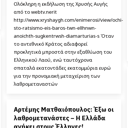
Ολόκληρη η εκδήλωση της Χρυσής Αυγής
από το webtv.nerit
http://www.xryshaygh.com/enimerosi/view/ochi-
sto-ratsismo-eis-baros-twn-ellhnwn-
anoichth-sugkentrwsh-diamarturias-s Όταν
το αντεθνικό Κράτος αδιαφορεί
προκλητικά μπροστά στην εξαθλίωση του
Ελληνικού Λαού, ενώ ταυτόχρονα
σπαταλά εκατοντάδες εκατομμύρια ευρώ
για την προνομιακή μεταχείριση των
λαθρομεταναστών
Αρτέμης Ματθαιόπουλος: Έξω οι
λαθρομετανάστες – Η Ελλάδα
ανήκει στους Έλληνες!