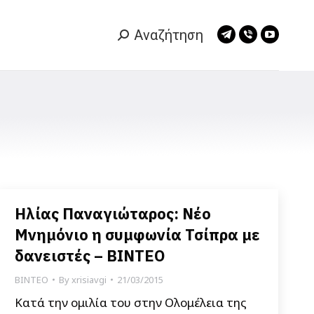
Αναζήτηση
Search:
Telegram
Viber
YouTub
page
page
page
opens
opens
opens
in
in
in
new
new
new
window
window
window
Ηλίας Παναγιώταρος: Νέο
Μνημόνιο η συμφωνία Τσίπρα με
δανειστές – ΒΙΝΤΕΟ
ΒΙΝΤΕΟ
By
xrisiavgi
21/03/2015
Κατά την ομιλία του στην Ολομέλεια της