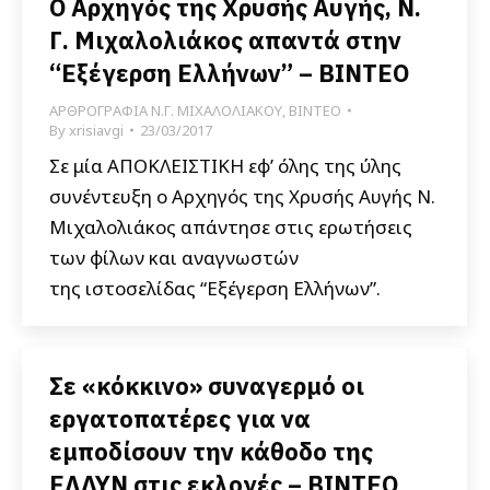
Ο Αρχηγός της Χρυσής Αυγής, Ν.
Γ. Μιχαλολιάκος απαντά στην
“Εξέγερση Ελλήνων” – ΒΙΝΤΕΟ
ΑΡΘΡΟΓΡΑΦΙΑ Ν.Γ. ΜΙΧΑΛΟΛΙΑΚΟΥ
,
ΒΙΝΤΕΟ
By
xrisiavgi
23/03/2017
Σε μία ΑΠΟΚΛΕΙΣΤΙΚΗ εφ’ όλης της ύλης
συνέντευξη ο Αρχηγός της Χρυσής Αυγής Ν.
Μιχαλολιάκος απάντησε στις ερωτήσεις
των φίλων και αναγνωστών
της ιστοσελίδας “Εξέγερση Ελλήνων”.
Σε «κόκκινο» συναγερμό οι
εργατοπατέρες για να
εμποδίσουν την κάθοδο της
ΕΛΔΥΝ στις εκλογές – BINTEO