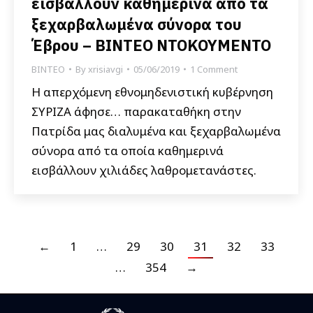
εισβάλλουν καθημερινά από τα
ξεχαρβαλωμένα σύνορα του
Έβρου – ΒΙΝΤΕΟ ΝΤΟΚΟΥΜΕΝΤΟ
ΒΙΝΤΕΟ
By
xrisiavgi
05/06/2019
1 Comment
Η απερχόμενη εθνομηδενιστική κυβέρνηση
ΣΥΡΙΖΑ άφησε… παρακαταθήκη στην
Πατρίδα μας διαλυμένα και ξεχαρβαλωμένα
σύνορα από τα οποία καθημερινά
εισβάλλουν χιλιάδες λαθρομετανάστες.
←
1
…
29
30
31
32
33
…
354
→