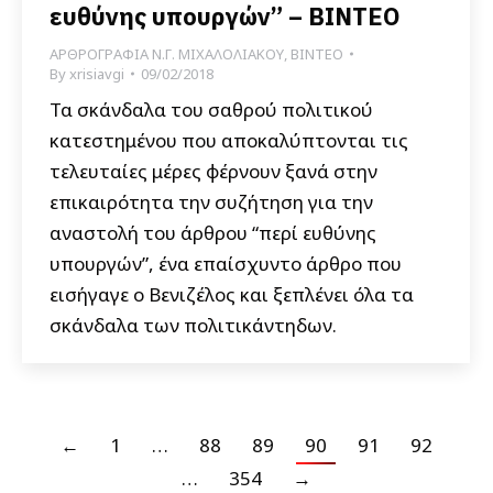
ευθύνης υπουργών” – ΒΙΝΤΕΟ
ΑΡΘΡΟΓΡΑΦΙΑ Ν.Γ. ΜΙΧΑΛΟΛΙΑΚΟΥ
,
ΒΙΝΤΕΟ
By
xrisiavgi
09/02/2018
Τα σκάνδαλα του σαθρού πολιτικού
κατεστημένου που αποκαλύπτονται τις
τελευταίες μέρες φέρνουν ξανά στην
επικαιρότητα την συζήτηση για την
αναστολή του άρθρου “περί ευθύνης
υπουργών”, ένα επαίσχυντο άρθρο που
εισήγαγε ο Βενιζέλος και ξεπλένει όλα τα
σκάνδαλα των πολιτικάντηδων.
←
1
…
88
89
90
91
92
…
354
→