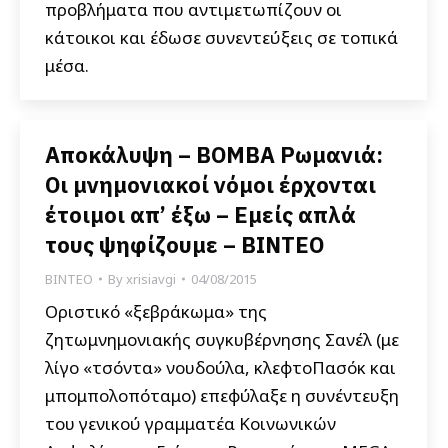
προβλήματα που αντιμετωπίζουν οι
κάτοικοι και έδωσε συνεντεύξεις σε τοπικά
μέσα.
Αποκάλυψη – ΒΟΜΒΑ Ρωμανιά:
Οι μνημονιακοί νόμοι έρχονται
έτοιμοι απ’ έξω – Εμείς απλά
τους ψηφίζουμε – ΒΙΝΤΕΟ
ΒΙΝΤΕΟ
By
xrisiavgi
04/08/2015
Οριστικό «ξεβράκωμα» της
ζητωμνημονιακής συγκυβέρνησης Σανέλ (με
λίγο «τσόντα» νουδούλα, κλεφτοΠασόκ και
μπομπολοπόταμο) επεφύλαξε η συνέντευξη
του γενικού γραμματέα Κοινωνικών