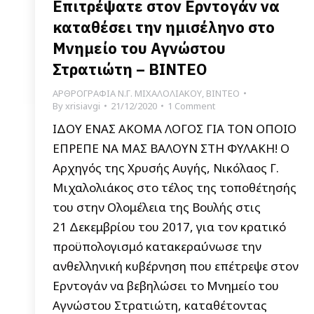
Επιτρέψατε στον Ερντογάν να
καταθέσει την ημισέληνο στο
Μνημείο του Αγνώστου
Στρατιώτη – ΒΙΝΤΕΟ
ΑΡΘΡΟΓΡΑΦΙΑ Ν.Γ. ΜΙΧΑΛΟΛΙΑΚΟΥ
,
ΒΙΝΤΕΟ
By
xrisiavgi
21/12/2020
1 Comment
ΙΔΟΥ ΕΝΑΣ ΑΚΟΜΑ ΛΟΓΟΣ ΓΙΑ ΤΟΝ ΟΠΟΙΟ
ΕΠΡΕΠΕ ΝΑ ΜΑΣ ΒΑΛΟΥΝ ΣΤΗ ΦΥΛΑΚΗ! Ο
Αρχηγός της Χρυσής Αυγής, Νικόλαος Γ.
Μιχαλολιάκος στο τέλος της τοποθέτησής
του στην Ολομέλεια της Βουλής στις
21 Δεκεμβρίου του 2017, για τον κρατικό
προϋπολογισμό κατακεραύνωσε την
ανθελληνική κυβέρνηση που επέτρεψε στον
Ερντογάν να βεβηλώσει το Μνημείο του
Αγνώστου Στρατιώτη, καταθέτοντας