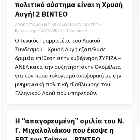
πολιτικό σύστημα είναι η Χρυσή
Αυγή! 2 ΒΙΝΤΕΟ
ΑΡΘΡΟΓΡΑΦΙΑ Ν.Γ. ΜΙΧΑΛΟΛΙΑΚΟΥ
,
ΒΙΝΤΕΟ
By
xrisiavgi
22/12/2020
1 Comment
Ο Γενικός Γραμματέας του Λαϊκού
Συνδέσμου – Χρυσή Αυγή εξαπέλυσε
δριμεία επίθεση στην κυβέρνηση ΣΥΡΙΖΑ –
ΑΝΕΛ κατά την συζήτηση στην Ολομέλεια
για τον προϋπολογισμό αναφορικά με την
μνημονιακή πολιτική εξαθλίωσης του
Ελληνικού Λαού που υπηρετούν.
Η “απαγορευμένη” ομιλία του Ν.
Γ. Μιχαλολιάκου που έκοψε η
ΕΡΤ του Τσίπρα – ΒΙΝΤΕΟ