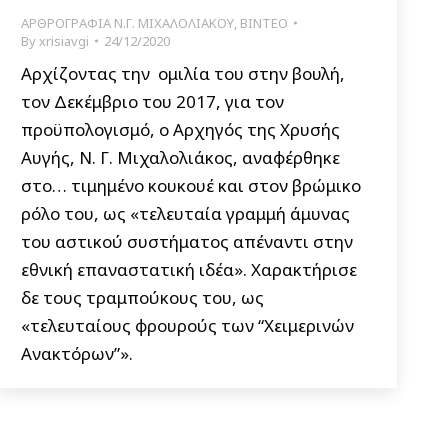
ΑΡΘΡΟΓΡΑΦΙΑ Ν.Γ. ΜΙΧΑΛΟΛΙΑΚΟΥ
,
ΒΙΝΤΕΟ
By
xrisiavgi
24/12/2020
Αρχίζοντας την ομιλία του στην βουλή,
τον Δεκέμβριο του 2017, για τον
προϋπολογισμό, ο Αρχηγός της Χρυσής
Αυγής, Ν. Γ. Μιχαλολιάκος, αναφέρθηκε
στο… τιμημένο κουκουέ και στον βρώμικο
ρόλο του, ως «τελευταία γραμμή άμυνας
του αστικού συστήματος απέναντι στην
εθνική επαναστατική ιδέα». Χαρακτήρισε
δε τους τραμπούκους του, ως
«τελευταίους φρουρούς των “Χειμερινών
Ανακτόρων”».