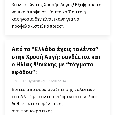
βουλευτών της Χρυσής Αυγής! Εξέφρασε τη
νομική άποψη ότι “αυτή καθ’ αυτή η
κατηγορία δεν είναι ικανή για να
προφυλακιστεί κάποιος”.
Από το “Ελλάδα έχεις ταλέντο”
στην Χρυσή Αυγή: συνδέεται και
ο Ηλίας Ψινάκης με “τάγματα
εφόδου”;
ΒΙΝΤΕΟ
By
xrisiavgi
16/01/2014
Βίντεο από σόου αναζήτησης ταλέντων
του ΑΝΤ1 με τον εικονιζόμενο στα γελοία –
δήθεν – ντοκουμέντα της
αντιτρομοκρατικής