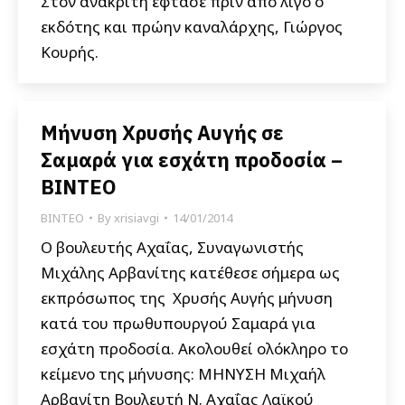
Στον ανακριτή έφτασε πριν από λίγο ο
εκδότης και πρώην καναλάρχης, Γιώργος
Κουρής.
Μήνυση Χρυσής Αυγής σε
Σαμαρά για εσχάτη προδοσία –
ΒΙΝΤΕΟ
ΒΙΝΤΕΟ
By
xrisiavgi
14/01/2014
Ο βουλευτής Αχαΐας, Συναγωνιστής
Μιχάλης Αρβανίτης κατέθεσε σήμερα ως
εκπρόσωπος της Χρυσής Αυγής μήνυση
κατά του πρωθυπουργού Σαμαρά για
εσχάτη προδοσία. Ακολουθεί ολόκληρο το
κείμενο της μήνυσης: ΜΗΝΥΣΗ Μιχαήλ
Αρβανίτη Βουλευτή Ν. Αχαΐας Λαϊκού