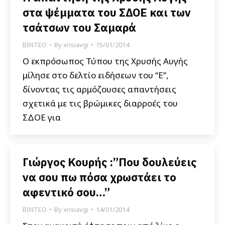
στα ψέμματα του ΣΔΟΕ και των
τσάτσων του Σαμαρά
ΒΙΝΤΕΟ
By
xrisiavgi
15/01/2014
Ο εκπρόσωπος Τύπου της Χρυσής Αυγής
μίλησε στο δελτίο ειδήσεων του “Ε”,
δίνοντας τις αρμόζουσες απαντήσεις
σχετικά με τις βρώμικες διαρροές του
ΣΔΟΕ για
Γιώργος Κουρής :”Που δουλεύεις
να σου πω πόσα χρωστάει το
αφεντικό σου…”
ΒΙΝΤΕΟ
By
xrisiavgi
14/01/2014