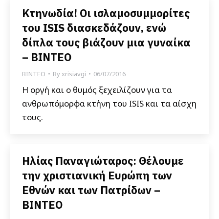
Κτηνωδία! Οι ισλαμοσυμμορίτες
του ISIS διασκεδάζουν, ενώ
δίπλα τους βιάζουν μια γυναίκα
– ΒΙΝΤΕΟ
ΒΙΝΤΕΟ
By
xrisiavgi
06/07/2016
Η οργή και ο θυμός ξεχειλίζουν για τα
ανθρωπόμορφα κτήνη του ISIS και τα αίσχη
τους.
Ηλίας Παναγιώταρος: Θέλουμε
την χριστιανική Ευρώπη των
Eθνών και των Πατρίδων –
ΒΙΝΤΕΟ