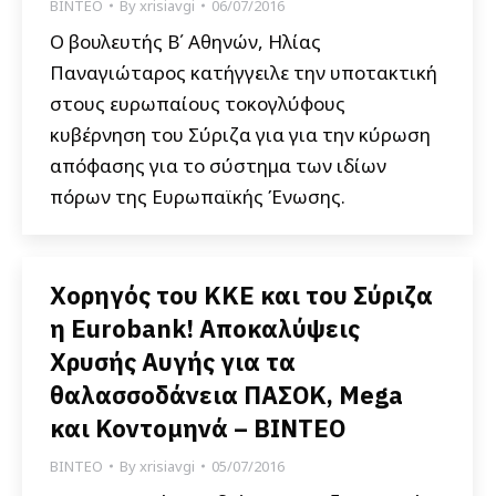
ΒΙΝΤΕΟ
By
xrisiavgi
06/07/2016
Ο βουλευτής Β΄ Αθηνών, Ηλίας
Παναγιώταρος κατήγγειλε την υποτακτική
στους ευρωπαίους τοκογλύφους
κυβέρνηση του Σύριζα για για την κύρωση
απόφασης για το σύστημα των ιδίων
πόρων της Ευρωπαϊκής Ένωσης.
Χορηγός του ΚΚΕ και του Σύριζα
η Eurobank! Αποκαλύψεις
Χρυσής Αυγής για τα
θαλασσοδάνεια ΠΑΣΟΚ, Mega
και Κοντομηνά – ΒΙΝΤΕΟ
ΒΙΝΤΕΟ
By
xrisiavgi
05/07/2016