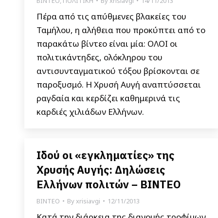
ΒΙΝΤΕΟ
,
ΠΟΛΙΤΙΚΗ
By
xrisiavgi
14/11/2013
Πέρα από τις απύθμενες βλακείες του
Ταμήλου, η αλήθεια που προκύπτει από το
παρακάτω βίντεο είναι μία: ΟΛΟΙ οι
πολιτικάντηδες, ολόκληρου του
αντισυνταγματικού τόξου βρίσκονται σε
παροξυσμό. Η Χρυσή Αυγή αναπτύσσεται
ραγδαία και κερδίζει καθημερινά τις
καρδιές χιλιάδων Ελλήνων.
Ιδού οι «εγκληματίες» της
Χρυσής Αυγής: Δηλώσεις
Ελλήνων πολιτών – BINTΕΟ
ΒΙΝΤΕΟ
By
xrisiavgi
12/11/2013
Κατά την διάρκεια της διανομής τροφίμων