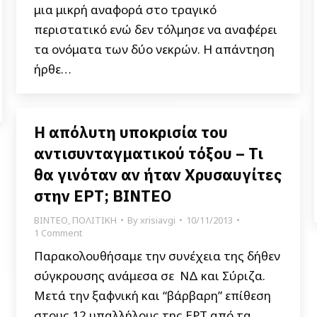
μια μικρή αναφορά στο τραγικό
περιστατικό ενώ δεν τόλμησε να αναφέρει
τα ονόματα των δύο νεκρών. Η απάντηση
ήρθε…
Η απόλυτη υποκρισία του
αντισυνταγματικού τόξου – Τι
θα γινόταν αν ήταν Χρυσαυγίτες
στην ΕΡΤ; ΒΙΝΤΕΟ
ΒΙΝΤΕΟ
,
ΠΟΛΙΤΙΚΗ
By
xrisiavgi
10/11/2013
1 Comment
Παρακολουθήσαμε την συνέχεια της δήθεν
σύγκρουσης ανάμεσα σε ΝΔ και Σύριζα.
Μετά την ξαφνική και “βάρβαρη” επίθεση
στους 12 υπαλλήλους της ΕΡΤ από τα