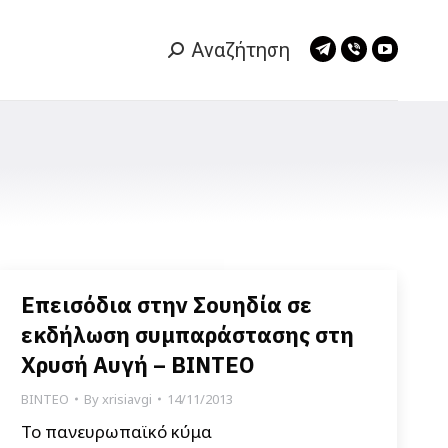
Αναζήτηση
Search:
Telegram
Viber
YouTub
page
page
page
opens
opens
opens
in
in
in
new
new
new
window
window
window
Επεισόδια στην Σουηδία σε
εκδήλωση συμπαράστασης στη
Χρυσή Αυγή – ΒΙΝΤΕΟ
ΒΙΝΤΕΟ
By
xrisiavgi
14/11/2013
Το πανευρωπαϊκό κύμα