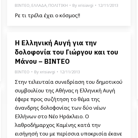
ΒΙΝΤΕΟ
,
ΕΛΛΑΔΑ
,
ΠΟΛΙΤΙΚΗ
By
xrisiavgi
12/11/2013
Ρε τι τρέλα έχει ο κόσμος!!
Η Ελληνική Αυγή για την
δολοφονία του Γιώργου και του
Μάνου – ΒΙΝΤΕΟ
ΒΙΝΤΕΟ
By
xrisiavgi
12/11/2013
Στην τελευταία συνεδρίαση του δημοτικού
συμβουλίου της Αθήνας η Ελληνική Αυγή
έφερε προς συζήτηση το θέμα της
άνανδρης δολοφονίας των δύο νέων
Ελλήνων στο Νέο Ηράκλειο. Ο
λαθροδήμαρχος Καμίνης κατά την
εισήγησή του με περίσσια υποκρισία έκανε