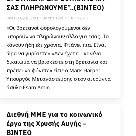
ΣΑΣ ΠΛΗΡΩΝΟΥΜΕ”..(ΒΙΝΤΕΟ)
ΒΙΝΤΕΟ
,
ΔΙΕΘΝΗ
By
xrisiavgi
13/11/2013
«Oι Βρετανοί φορολογούμενοι δεν
μπορούν να πληρώνουν άλλο για εσάς. Το
κάνουν ήδη έξι χρόνια. Φτάνει πια. Είναι
ώρα να γυρίσετε» «Δεν έχετε….κανένα
δικαίωμα να βρίσκεστε στη Βρετανία και
πρέπει να φύγετε» είπε ο Mark Harper
Υπουργός Μετανάστευσης στον αιτούντα
άσυλο Esam Amin.
Διεθνή ΜΜΕ για το κοινωνικό
έργο της Χρυσής Αυγής –
ΒΙΝΤΕΟ