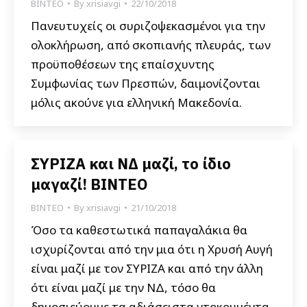
ΒΙΝΤΕΟ
By
xrisiavgi
22/10/2018
Πανευτυχείς οι συριζοψεκασμένοι για την
ολοκλήρωση, από σκοπιανής πλευράς, των
προϋποθέσεων της επαίσχυντης
Συμφωνίας των Πρεσπών, δαιμονίζονται
μόλις ακούνε για ελληνική Μακεδονία.
ΣΥΡΙΖΑ και ΝΔ μαζί, το ίδιο
μαγαζί! ΒΙΝΤΕΟ
ΒΙΝΤΕΟ
By
xrisiavgi
21/10/2018
Όσο τα καθεστωτικά παπαγαλάκια θα
ισχυρίζονται από την μια ότι η Χρυσή Αυγή
είναι μαζί με τον ΣΥΡΙΖΑ και από την άλλη
ότι είναι μαζί με την ΝΔ, τόσο θα
δημοσιεύουμε τα αδιάσειστα ντοκουμέντα