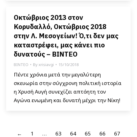
Οκτώβριος 2013 στον
Κορυδαλλό, Οκτώβριος 2018
στην Λ. Μεσογείων! Ό,τι δεν μας
καταστρέφει, μας κάνει πιο
δυνατούς – ΒΙΝΤΕΟ
ΒΙΝΤΕΟ
By
xrisiavgi
15/10/2018
Πέντε χρόνια μετά την μεγαλύτερη
σκευωρία στην σύγχρονη πολιτική ιστορία
η Χρυσή Αυγή συνεχίζει απτόητη τον
Αγώνα ενωμένη και δυνατή μέχρι την Νίκη!
←
1
…
63
64
65
66
67