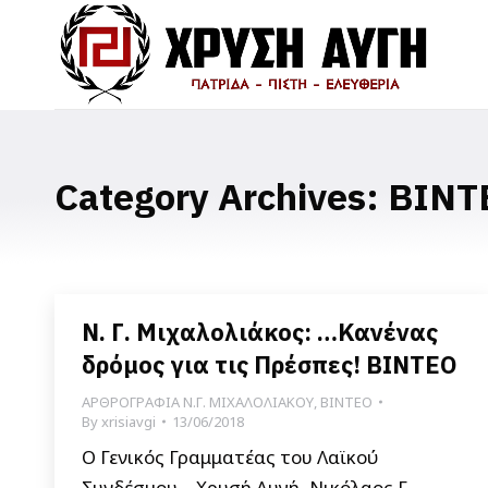
Category Archives:
ΒΙΝΤ
Ν. Γ. Μιχαλολιάκος: …Κανένας
δρόμος για τις Πρέσπες! ΒΙΝΤΕΟ
ΑΡΘΡΟΓΡΑΦΙΑ Ν.Γ. ΜΙΧΑΛΟΛΙΑΚΟΥ
,
ΒΙΝΤΕΟ
By
xrisiavgi
13/06/2018
Ο Γενικός Γραμματέας του Λαϊκού
Συνδέσμου – Χρυσή Αυγή, Νικόλαος Γ.