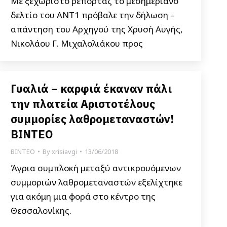
Με ξεχωριστό ρεπορτάζ το μεσημεριανό
δελτίο του ΑΝΤ1 πρόβαλε την δήλωση –
απάντηση του Αρχηγού της Χρυσή Αυγής,
Νικολάου Γ. Μιχαλολιάκου προς
Γυαλιά – καρφιά έκαναν πάλι
την πλατεία Αριστοτέλους
συμμορίες λαθρομεταναστών!
ΒΙΝΤΕΟ
ΒΙΝΤΕΟ
By
xrisiavgi
13/06/2018
Άγρια συμπλοκή μεταξύ αντικρουόμενων
συμμοριών λαθρομεταναστών εξελίχτηκε
για ακόμη μια φορά στο κέντρο της
Θεσσαλονίκης.