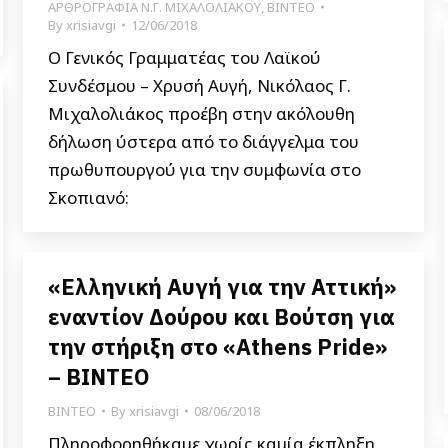
ΑΡΘΡΟΓΡΑΦΙΑ Ν.Γ. ΜΙΧΑΛΟΛΙΑΚΟΥ
,
ΒΙΝΤΕΟ
By
xrisiavgi
12/06/2018
Ο Γενικός Γραμματέας του Λαϊκού
Συνδέσμου – Χρυσή Αυγή, Νικόλαος Γ.
Μιχαλολιάκος προέβη στην ακόλουθη
δήλωση ύστερα από το διάγγελμα του
πρωθυπουργού για την συμφωνία στο
Σκοπιανό:
«Ελληνική Αυγή για την Αττική»
εναντίον Δούρου και Βούτση για
την στήριξη στο «Athens Pride»
– ΒΙΝΤΕΟ
ΒΙΝΤΕΟ
By
xrisiavgi
08/06/2018
Πληροφορηθήκαμε χωρίς καμία έκπληξη