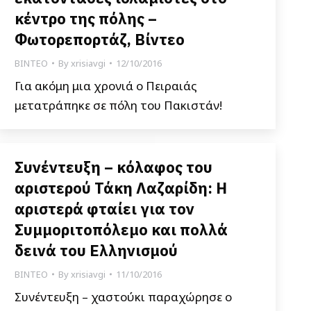
κέντρο της πόλης –
Φωτορεπορτάζ, Βίντεο
ΒΙΝΤΕΟ
By
xrisiavgi
12/10/2016
Για ακόμη μια χρονιά ο Πειραιάς
μετατράπηκε σε πόλη του Πακιστάν!
Συνέντευξη – κόλαφος του
αριστερού Τάκη Λαζαρίδη: Η
αριστερά φταίει για τον
Συμμοριτοπόλεμο και πολλά
δεινά του Ελληνισμού
ΒΙΝΤΕΟ
By
xrisiavgi
11/10/2016
Συνέντευξη – χαστούκι παραχώρησε ο