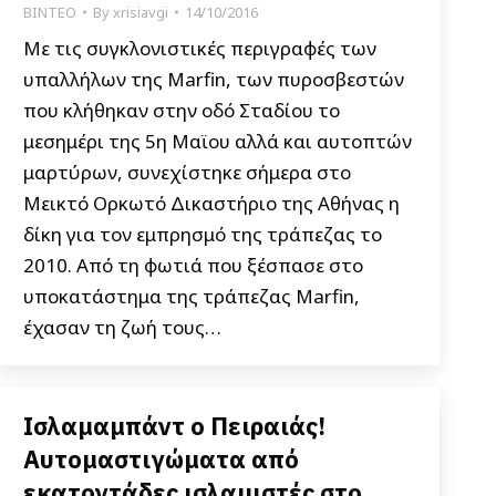
ΒΙΝΤΕΟ
By
xrisiavgi
14/10/2016
Με τις συγκλονιστικές περιγραφές των
υπαλλήλων της Marfin, των πυροσβεστών
που κλήθηκαν στην οδό Σταδίου το
μεσημέρι της 5η Μαϊου αλλά και αυτοπτών
μαρτύρων, συνεχίστηκε σήμερα στο
Μεικτό Ορκωτό Δικαστήριο της Αθήνας η
δίκη για τον εμπρησμό της τράπεζας το
2010. Από τη φωτιά που ξέσπασε στο
υποκατάστημα της τράπεζας Marfin,
έχασαν τη ζωή τους…
Ισλαμαμπάντ ο Πειραιάς!
Αυτομαστιγώματα από
εκατοντάδες ισλαμιστές στο