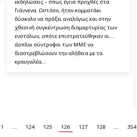
εκδηλώσεις – όπως έγινε προχθές στα
Γιάννενα. Ωστόσο, ήταν κομματάκι
δύσκολο να πράξει αναλόγως και στην
χθεσινή συγκέντρωση διαμαρτυρίας των
ενστόλων, οπότε επιστρατεύθηκαν οι…
άοπλοι σύντροφοι των ΜΜΕ να
διαστρεβλώσουν την αλήθεια με τα
κραυγαλέα…
1
…
124
125
126
127
128
…
354