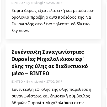
ΒΙΝΤΕΟ
By
xrisiavgi
02/03/2017
Σε μια άκρως εξευτελιστική και μειοδοτική
ομολογία προέβη ο αντιπρόεδρος της ΝΔ
Γεωργιάδης στο ξένο τηλεοπτικό δίκτυο,
Sky news.
Συνέντευξη Συναγωνίστριας
Ουρανίας Μιχαλολιάκου εφ΄
όλης της ύλης σε διαδικτυακό
μέσο – ΒΙΝΤΕΟ
ΒΙΝΤΕΟ
By
xrisiavgi
27/02/2017
Συνέντευξη εφ΄ όλης της ύλης παρέθεσε η
συναγωνίστρια και δημοτική σύμβουλος
Αθηνών Ουρανία Μιχαλολιάκου στην