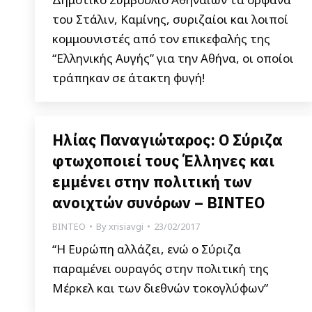
του Στάλιν, Καμίνης, συριζαίοι και λοιποί
κομμουνιστές από τον επικεφαλής της
“Ελληνικής Αυγής” για την Αθήνα, οι οποίοι
τράπηκαν σε άτακτη φυγή!
Ηλίας Παναγιώταρος: Ο Σύριζα
φτωχοποιεί τους Έλληνες και
εμμένει στην πολιτική των
ανοιχτών συνόρων – BINTEO
ΒΙΝΤΕΟ
By
xrisiavgi
23/02/2017
“Η Ευρώπη αλλάζει, ενώ ο Σύριζα
παραμένει ουραγός στην πολιτική της
Μέρκελ και των διεθνών τοκογλύφων”