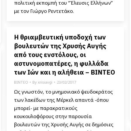
πολιτική εκπομπή του “Έλευσις Ελλήνων”
με τον Γιώργο Ρεντετάκο.
Η θριαμβευτική υποδοχή των
βουλευτών της Χρυσής Αυγής
από τους ενστόλους, οι
αστυνομοπατέρες, η φυλλάδα
των Ιών και η αλήθεια – ΒΙΝΤΕΟ
ΒΙΝΤΕΟ
By
xrisiavgi
23/02/2017
Ως γνωστόν, το μνημονιακό ψευδοκράτος
των λακέδων της Μέρκελ απαντά -όπου
μπορεί- με παρακρατικούς
κουκουλοφόρους στην παρουσία
βουλευτών της Χρυσής Αυγής σε δημόσιες