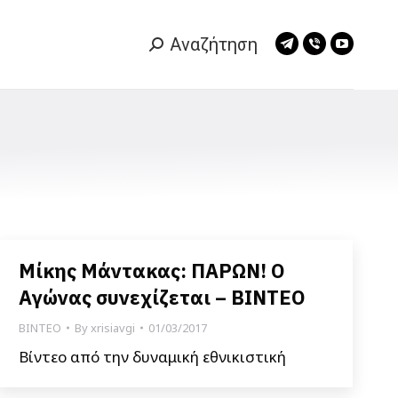
Αναζήτηση
Search:
Telegram
Viber
YouTub
page
page
page
opens
opens
opens
in
in
in
new
new
new
window
window
window
Μίκης Μάντακας: ΠΑΡΩΝ! Ο
Αγώνας συνεχίζεται – ΒΙΝΤΕΟ
ΒΙΝΤΕΟ
By
xrisiavgi
01/03/2017
Βίντεο από την δυναμική εθνικιστική