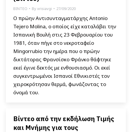
ΒΙΝΤΕΟ
By
xrisiavgi
27/09/2020
Ο πρώην Aντισυνταγματάρχης Antonio
Tejero Molina, ο οποίος είχε καταλάβει την
Ισπανική Βουλή στις 23 Φεβρουαρίου του
1981, όταν πήγε στο νεκροταφείο
Mingorrubio την ημέρα που ο πρώην
δικτάτορας Φρανσίσκο Φράνκο θάφτηκε
εκεί έγινε δεκτός με ενθουσιασμό. Οι εκεί
συγκεντρωμένοι Ισπανοί Εθνικιστές τον
χειροκρότησαν θερμά, φωνάζοντας το
όνομά του.
Βίντεο από την εκδήλωση Τιμής
και Μνήμης για τους