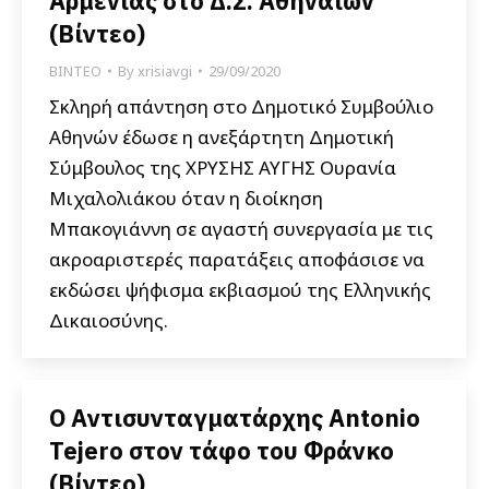
Αρμενίας στο Δ.Σ. Αθηναίων
(Βίντεο)
ΒΙΝΤΕΟ
By
xrisiavgi
29/09/2020
Σκληρή απάντηση στο Δημοτικό Συμβούλιο
Αθηνών έδωσε η ανεξάρτητη Δημοτική
Σύμβουλος της ΧΡΥΣΗΣ ΑΥΓΗΣ Ουρανία
Μιχαλολιάκου όταν η διοίκηση
Μπακογιάννη σε αγαστή συνεργασία με τις
ακροαριστερές παρατάξεις αποφάσισε να
εκδώσει ψήφισμα εκβιασμού της Ελληνικής
Δικαιοσύνης.
Ο Aντισυνταγματάρχης Antonio
Tejero στον τάφο του Φράνκο
(Βίντεο)