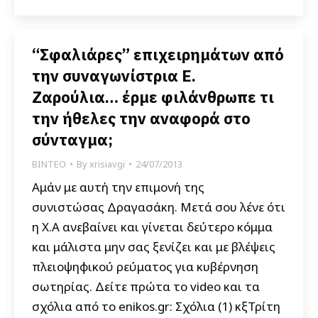
“Σφαλιάρες” επιχειρημάτων από
την συναγωνίστρια Ε.
Ζαρούλια… έρμε φιλάνθρωπε τι
την ήθελες την αναφορά στο
σύνταγμα;
ΒΙΝΤΕΟ
By
xrisiavgi
24/07/2013
Αμάν με αυτή την επιμονή της
συνιστώσας Δραγασάκη. Μετά σου λένε ότι
η Χ.Α ανεβαίνει και γίνεται δεύτερο κόμμα
και μάλιστα μην σας ξενίζει και με βλέψεις
πλειοψηφικού ρεύματος για κυβέρνηση
σωτηρίας. Δείτε πρώτα το video και τα
σχόλια από το enikos.gr: Σχόλια (1) κξΤρίτη