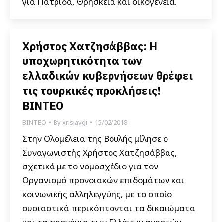
για Πατρίδα, Θρησκεία και οικογένεια.
Χρήστος Χατζησάββας: Η
υποχωρητικότητα των
ελλαδικών κυβερνήσεων θρέφει
τις τουρκικές προκλήσεις!
BINTEO
ΒΙΝΤΕΟ
By
xrisiavgi
15/02/2018
Στην Ολομέλεια της Βουλής μίλησε ο
Συναγωνιστής Χρήστος Χατζησάββας,
σχετικά με το νομοσχέδιο για τον
Οργανισμό προνοιακών επιδομάτων και
κοινωνικής αλληλεγγύης, με το οποίο
ουσιαστικά περικόπτονται τα δικαιώματα
και τα προνόμια των Ελλήνων αγροτών,