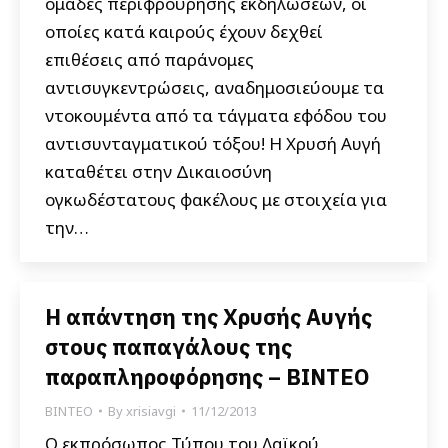
ομάδες περιφρούρησης εκδηλώσεων, οι
οποίες κατά καιρούς έχουν δεχθεί
επιθέσεις από παράνομες
αντισυγκεντρώσεις, αναδημοσιεύουμε τα
ντοκουμέντα από τα τάγματα εφόδου του
αντισυνταγματικού τόξου! Η Χρυσή Αυγή
καταθέτει στην Δικαιοσύνη
ογκωδέστατους φακέλους με στοιχεία για
την…
Η απάντηση της Χρυσής Αυγής
στους παπαγάλους της
παραπληροφόρησης – ΒΙΝΤΕΟ
ΒΙΝΤΕΟ
By
xrisiavgi
11/12/2013
Ο εκπρόσωπος Τύπου του Λαϊκού