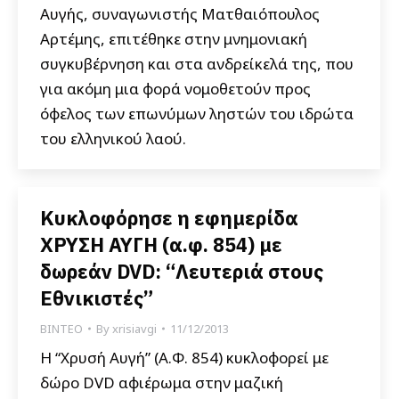
Αυγής, συναγωνιστής Ματθαιόπουλος
Αρτέμης, επιτέθηκε στην μνημονιακή
συγκυβέρνηση και στα ανδρείκελά της, που
για ακόμη μια φορά νομοθετούν προς
όφελος των επωνύμων ληστών του ιδρώτα
του ελληνικού λαού.
Κυκλοφόρησε η εφημερίδα
ΧΡΥΣΗ ΑΥΓΗ (α.φ. 854) με
δωρεάν DVD: “Λευτεριά στους
Εθνικιστές”
ΒΙΝΤΕΟ
By
xrisiavgi
11/12/2013
Η “Χρυσή Αυγή” (Α.Φ. 854) κυκλοφορεί με
δώρο DVD αφιέρωμα στην μαζική