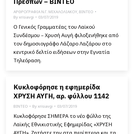
Πρεσπών – ΒΙΝΤΕΟ
ΑΡΘΡΟΓΡΑΦΙΑ Ν.Γ. ΜΙΧΑΛΟΛΙΑΚΟΥ
,
ΒΙΝΤΕΟ
By
xrisiavgi
03/07/2019
Ο Γενικός Γραμματέας του Λαϊκού
Συνδέσμου – Χρυσή Αυγή φιλοξενήθηκε από
τον δημοσιογράφο Λάζαρο Λαζάρου στο
κεντρικό δελτίο ειδήσεων στην Εγνατία
Τηλεόραση.
Κυκλοφόρησε η εφημερίδα
ΧΡΥΣΗ ΑΥΓΗ, αρ. φύλλου 1142
ΒΙΝΤΕΟ
By
xrisiavgi
03/07/2019
Κυκλοφόρησε ΣΗΜΕΡΑ το νέο φύλλο της
Λαϊκής Εθνικιστικής Εφημερίδας «ΧΡΥΣΗ
ΑΥΓΗ». Ζητήστε την στα περίπτερα και τα