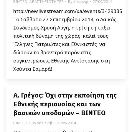
ΒΙΝΤΕΟ
,
ΔΡΑΣΤΗΡΙΟΤΗΤΕΣ
By
xrisiavgi
27/09/2014
http://new.livestream.com/xa/events/3429335
Το Σάββατο 27 Σεπτεμβρίου 2014, ο Λαϊκός
Σύνδεσμος-Χρυσή Αυγή, η τρίτη τη τάξει
πολιτική δύναμη της χώρας, καλεί τους
Έλληνες Πατριώτες και Εθνικιστές να
δώσουν το βροντερό παρόν στις
συγκεντρώσεις Εθνικής Αντίστασης στη
Χούντα Σαμαρά!
Α. Γρέγος: Όχι στην εκποίηση της
Εθνικής περιουσίας και των
βασικών υποδομών – ΒΙΝΤΕΟ
ΒΙΝΤΕΟ
By
xrisiavgi
25/09/2014