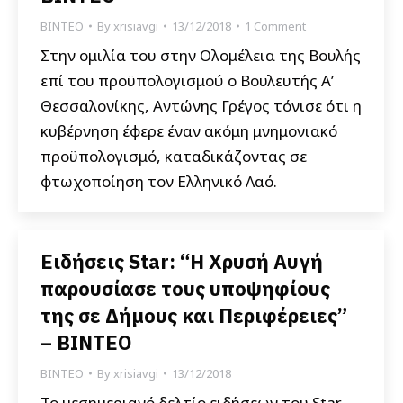
ΒΙΝΤΕΟ
By
xrisiavgi
13/12/2018
1 Comment
Στην ομιλία του στην Ολομέλεια της Βουλής
επί του προϋπολογισμού ο Βουλευτής Α’
Θεσσαλονίκης, Αντώνης Γρέγος τόνισε ότι η
κυβέρνηση έφερε έναν ακόμη μνημονιακό
προϋπολογισμό, καταδικάζοντας σε
φτωχοποίηση τον Ελληνικό Λαό.
Ειδήσεις Star: “Η Χρυσή Αυγή
παρουσίασε τους υποψηφίους
της σε Δήμους και Περιφέρειες”
– ΒΙΝΤΕΟ
ΒΙΝΤΕΟ
By
xrisiavgi
13/12/2018
Το μεσημεριανό δελτίο ειδήσεων του Star