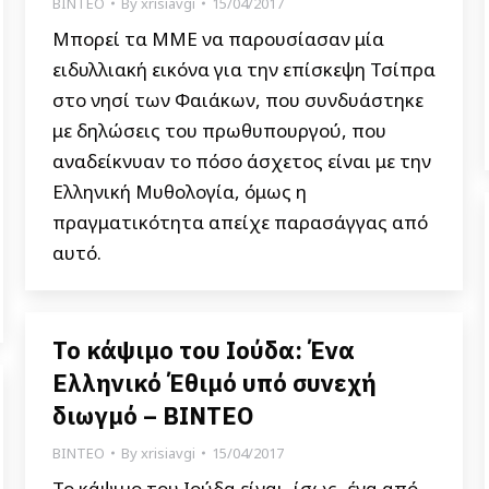
ΒΙΝΤΕΟ
By
xrisiavgi
15/04/2017
Μπορεί τα ΜΜΕ να παρουσίασαν μία
ειδυλλιακή εικόνα για την επίσκεψη Τσίπρα
στο νησί των Φαιάκων, που συνδυάστηκε
με δηλώσεις του πρωθυπουργού, που
αναδείκνυαν το πόσο άσχετος είναι με την
Ελληνική Μυθολογία, όμως η
πραγματικότητα απείχε παρασάγγας από
αυτό.
Το κάψιμο του Ιούδα: Ένα
Ελληνικό Έθιμό υπό συνεχή
διωγμό – ΒΙΝΤΕΟ
ΒΙΝΤΕΟ
By
xrisiavgi
15/04/2017
Το κάψιμο του Ιούδα είναι, ίσως, ένα από