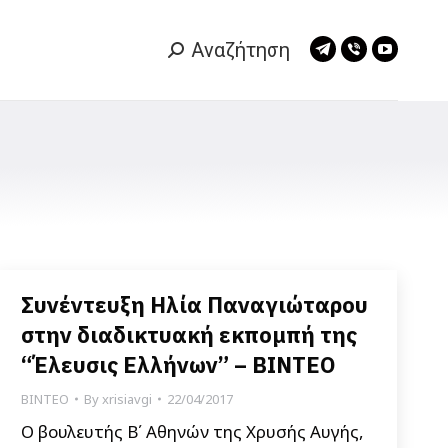
Αναζήτηση
Search:
Telegram
Viber
YouTub
page
page
page
opens
opens
opens
in
in
in
new
new
new
window
window
window
Συνέντευξη Ηλία Παναγιώταρου
στην διαδικτυακή εκπομπή της
“Έλευσις Ελλήνων” – ΒΙΝΤΕΟ
ΒΙΝΤΕΟ
By
xrisiavgi
22/04/2017
Ο βουλευτής Β΄ Αθηνών της Χρυσής Αυγής,