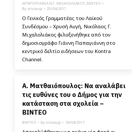
ΑΡΘΡΟΓΡΑΦΙΑ Ν.Γ. ΜΙΧΑΛΟΛΙΑΚΟΥ
,
ΒΙΝΤΕΟ
By
xrisiavgi
25/04/2017
Ο Γενικός Γραμματέας του Λαϊκού
Συνδέσμου – Χρυσή Αυγή, Νικόλαος Γ.
Μιχαλολιάκος φιλοξενήθηκε από τον
δημοσιογράφο Γιάννη Παπαγιάννη στο
κεντρικό δελτίο ειδήσεων του Kontra
Channel.
Α. Ματθαιόπουλος: Να αναλάβει
τις ευθύνες του ο Δήμος για την
κατάσταση στα σχολεία –
ΒΙΝΤΕΟ
ΒΙΝΤΕΟ
By
xrisiavgi
18/04/2017
Αποκαλύφθηκαν για ακόμα μία φορά οι