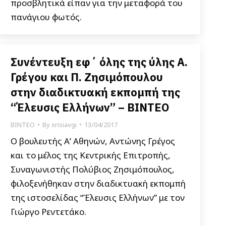
προσβλητικά είπαν για την μεταφορά του
πανάγιου φωτός.
Συνέντευξη εφ΄ όλης της ύλης Α.
Γρέγου και Π. Ζησιμόπουλου
στην διαδικτυακή εκπομπή της
“Έλευσις Ελλήνων” – ΒΙΝΤΕΟ
ΒΙΝΤΕΟ
By
xrisiavgi
13/04/2017
Ο βουλευτής Α’ Αθηνών, Αντώνης Γρέγος
και το μέλος της Κεντρικής Επιτροπής,
Συναγωνιστής Πολύβιος Ζησιμόπουλος,
φιλοξενήθηκαν στην διαδικτυακή εκπομπή
της ιστοσελίδας “Έλευσις Ελλήνων” με τον
Γιώργο Ρεντετάκο.