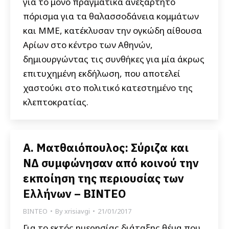
για το μόνο πραγματικά ανεξάρτητο
πόρισμα για τα θαλασσοδάνεια κομμάτων
και ΜΜΕ, κατέκλυσαν την ογκώδη αίθουσα
Αρίων στο κέντρο των Αθηνών,
δημιουργώντας τις συνθήκες για μία άκρως
επιτυχημένη εκδήλωση, που αποτελεί
χαστούκι στο πολιτικό κατεστημένο της
κλεπτοκρατίας.
Α. Ματθαιόπουλος: Σύριζα και
ΝΔ συμφώνησαν από κοινού την
εκποίηση της περιουσίας των
Ελλήνων – ΒΙΝΤΕΟ
ΒΙΝΤΕΟ
By
xrisiavgi
21/01/2017
Για το εκτός ημερησίας διάταξης θέμα που