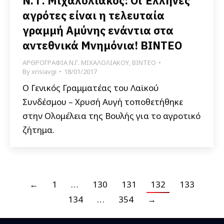
Ν. Γ. Μιχαλολιάκος: Οι Έλληνες
αγρότες είναι η τελευταία
γραμμή Αμύνης ενάντια στα
αντεθνικά Μνημόνια! ΒΙΝΤΕΟ
ΑΡΘΡΟΓΡΑΦΙΑ Ν.Γ. ΜΙΧΑΛΟΛΙΑΚΟΥ
,
ΒΙΝΤΕΟ
By
xrisiavgi
18/01/2017
Ο Γενικός Γραμματέας του Λαϊκού
Συνδέσμου – Χρυσή Αυγή τοποθετήθηκε
στην Ολομέλεια της Βουλής για το αγροτικό
ζήτημα.
←
1
…
130
131
132
133
134
…
354
→