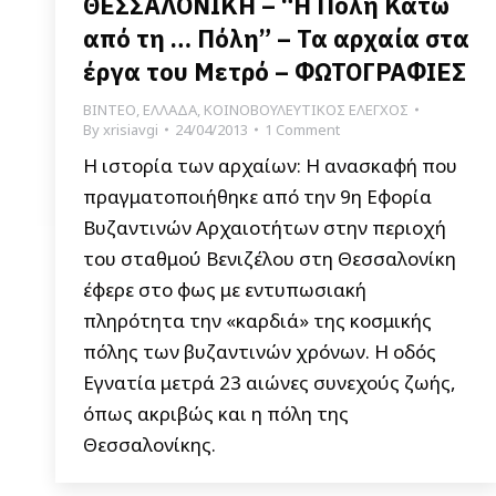
ΘΕΣΣΑΛΟΝΙΚΗ – “Η Πόλη Κάτω
από τη … Πόλη” – Τα αρχαία στα
έργα του Μετρό – ΦΩΤΟΓΡΑΦΙΕΣ
ΒΙΝΤΕΟ
,
ΕΛΛΑΔΑ
,
ΚΟΙΝΟΒΟΥΛΕΥΤΙΚΟΣ ΕΛΕΓΧΟΣ
By
xrisiavgi
24/04/2013
1 Comment
Η ιστορία των αρχαίων: Η ανασκαφή που
πραγματοποιήθηκε από την 9η Εφορία
Βυζαντινών Αρχαιοτήτων στην περιοχή
του σταθμού Βενιζέλου στη Θεσσαλονίκη
έφερε στο φως με εντυπωσιακή
πληρότητα την «καρδιά» της κοσμικής
πόλης των βυζαντινών χρόνων. Η οδός
Εγνατία μετρά 23 αιώνες συνεχούς ζωής,
όπως ακριβώς και η πόλη της
Θεσσαλονίκης.