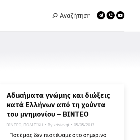
Αναζήτηση
Search:
Telegram
Viber
YouTub
page
page
page
opens
opens
opens
in
in
in
new
new
new
window
window
window
Αδικήματα γνώμης και διώξεις
κατά Ελλήνων από τη χούντα
του μνημονίου – ΒΙΝΤΕΟ
ΒΙΝΤΕΟ
,
ΠΟΛΙΤΙΚΗ
By
xrisiavgi
05/05/2013
Ποτέ μας δεν πιστέψαμε στο σημερινό