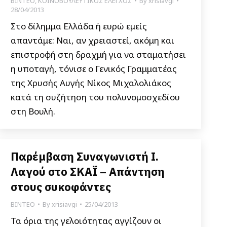
ΒΙΝΤΕΟ
,
ΚΟΙΝΟΒΟΥΛΕΥΤΙΚΟΣ ΕΛΕΓΧΟΣ
By
xrisiavgi
28/04/2013
Στο δίλημμα Ελλάδα ή ευρώ εμείς
απαντάμε: Ναι, αν χρειαστεί, ακόμη και
επιστροφή στη δραχμή για να σταματήσει
η υποταγή, τόνισε ο Γενικός Γραμματέας
της Χρυσής Αυγής Νίκος Μιχαλολιάκος
κατά τη συζήτηση του πολυνομοσχεδίου
στη Βουλή.
Παρέμβαση Συναγωνιστή I.
Λαγού στο ΣΚΑΪ – Απάντηση
στους συκοφάντες
ΒΙΝΤΕΟ
By
xrisiavgi
25/04/2013
Τα όρια της γελοιότητας αγγίζουν οι