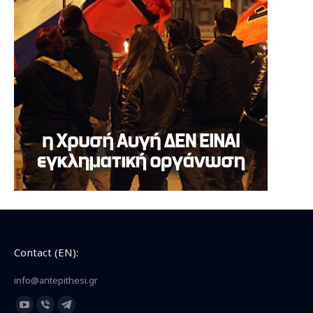
Contact (EN):
info@antepithesi.gr
Find us on:
YouTube
Viber
Telegram