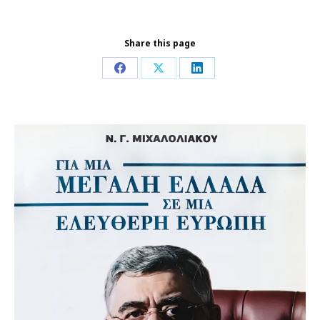
Share this page
Share
Share
Share
on
on
on
Facebook
X
LinkedIn