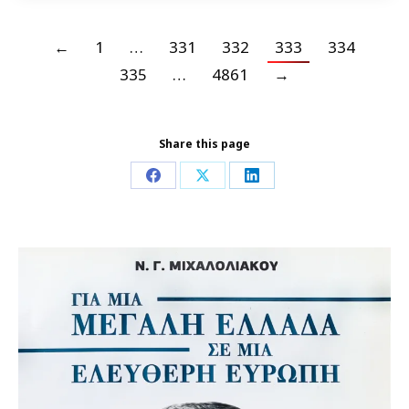
←
1
…
331
332
333
334
335
…
4861
→
Share this page
Share
Share
Share
on
on
on
Facebook
X
LinkedIn