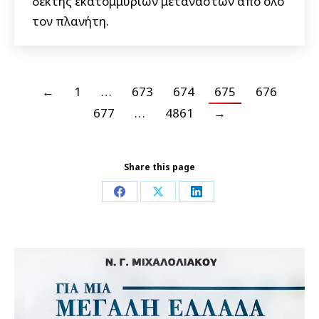
δέκτης εκατομμυρίων μεταναστών από όλο
τον πλανήτη.
←
1
…
673
674
675
676
677
…
4861
→
Share this page
Share
Share
Share
on
on
on
Facebook
X
LinkedIn