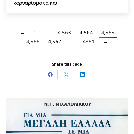
κορναρίσματα και
←
1
…
4,563
4,564
4,565
4,566
4,567
…
4861
→
Share this page
Share
Share
Share
on
on
on
Facebook
X
LinkedIn