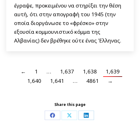
έγραψε, προκειμένου να στηρίξει την θέση
αυτή, ότι στην απογραφή του 1945 (την
οποία διοργάνωσε το «φρέσκο» στην
εξουσία κομμουνιστικό κόμμα της
Αλβανίας) δεν βρέθηκε ούτε ένας Έλληνας.
←
1
…
1,637
1,638
1,639
1,640
1,641
…
4861
→
Share this page
Share
Share
Share
on
on
on
Facebook
X
LinkedIn