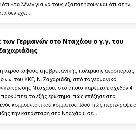
ότι «τα λένε» για να τους εξαπατήσουν και ότι στην
ία δεν έχει…
 των Γερμανών στο Νταχάου ο γ.γ. του
Ζαχαριάδης
ση αεροσκάφους της βρετανικής πολεμικής αεροπορίας
ο γ.γ. του ΚΚΕ, Ν. Ζαχαριάδη, από το γερμανικό
γκέντρωσης Νταχάου, στο οποίο παρέμεινε σχεδόν 4
, προκύπτει το εξής ερώτημα: πώς επέζησε στο
 ενός κομμουνιστικού κόμματος; Ιδού πώς περιέγραψε 
ιάδης την κατάσταση στο Νταχάου, σε…