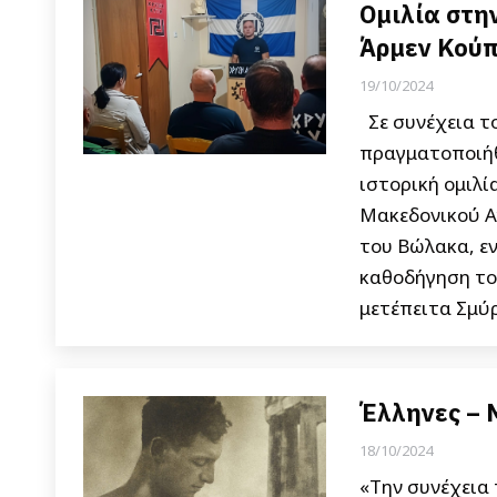
Ομιλία στη
Άρμεν Κούπ
19/10/2024
Σε συνέχεια τ
πραγματοποιήθ
ιστορική ομιλ
Μακεδονικού Α
του Βώλακα, ε
καθοδήγηση το
μετέπειτα Σμύ
Έλληνες – 
18/10/2024
«Την συνέχεια 