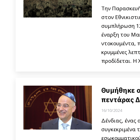
Την Παρασκευή
στον Εθνικιστι
συμπλήρωση 12
έναρξη του Μα
ντοκουμέντα, π
κρυμμένες λεπτ
προδίδεται. Η
Θυμήθηκε ο
πεντάρας Δ
16/10/2024
Δένδιας, ένας
συγκεκριμένα τ
εσωκομματικού