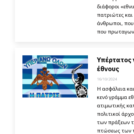
διάφοροι «εθν
πατριώτες και 
άνθρωποι, που
που πρωταγωνί
Υπέρτατος 
έθνους
16/10/2024
Η ασφάλεια και
κενό γράμμα εθ
ατιμωτικής κατ
πολιτικοί άρχ
των πράξεων τ
πτώσεως των τ