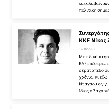
καταλαβαίνουν 
πολιτική σημασ
Συνεργάτης
ΚΚΕ Νίκος 
17/10/2024
Με ειδική πτή
RAF επέστρεψε 
στρατόπεδο συ
χρόνια. Κι εδώ
Νταχάου ο γ.γ.
ίδιος ο Ζαχαρ