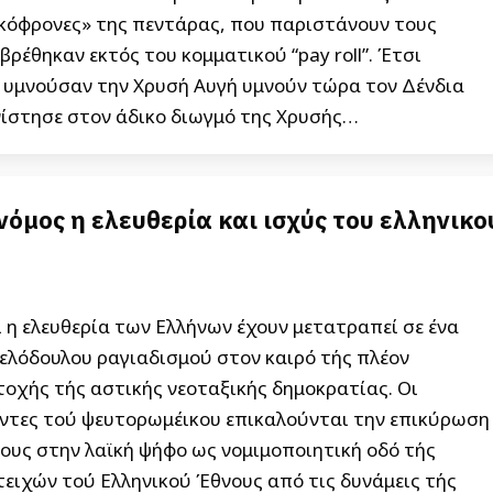
ικόφρονες» της πεντάρας, που παριστάνουν τους
βρέθηκαν εκτός του κομματικού “pay roll”. Έτσι
 υμνούσαν την Χρυσή Αυγή υμνούν τώρα τον Δένδια
στησε στον άδικο διωγμό της Χρυσής…
νόμος η ελευθερία και ισχύς του ελληνικο
 η ελευθερία των Ελλήνων έχουν μετατραπεί σε ένα
ελόδουλου ραγιαδισμού στον καιρό τής πλέον
οχής τής αστικής νεοταξικής δημοκρατίας. Οι
οντες τού ψευτορωμέικου επικαλούνται την επικύρωση
ους στην λαϊκή ψήφο ως νομιμοποιητική οδό τής
ειχών τού Ελληνικού Έθνους από τις δυνάμεις τής