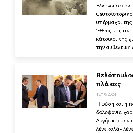
Ελλήνων στον 
ψευτοϊστορικοί
υπέρμαχοι της 
Έθνος μας είνα
κάτοικοι της 
την αυθεντική
Βελόπουλος
πλάκας
18/10/2024
Η φύση και η π
δολοφονία χαρ
Αυγής και την 
λένε καλά» λέν