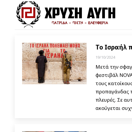
Το Ισραήλ 
19/10/2024
Mετά την σφαγ
φεστιβάλ NOVA 
τους κατοίκους
προπαγάνδας π
πλευρές. Σε αυ
ακούγεται συχν