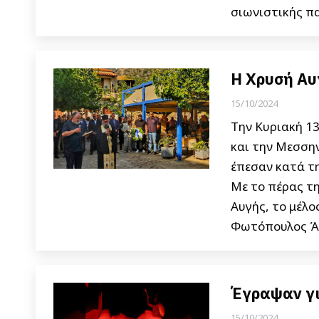
σιωνιστικής π
Η Χρυσή Αυ
15/10/2024
Την Κυριακή 1
και την Μεσση
έπεσαν κατά τ
Με το πέρας τη
Αυγής, το μέλο
Φωτόπουλος Άγ
Έγραψαν γι
15/10/2024