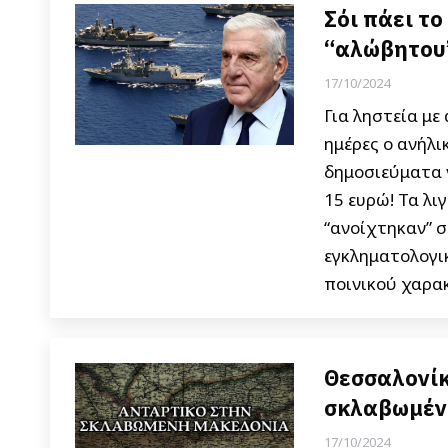
Σόι πάει το
“αλώβητου
17/10/2024
Για ληστεία με
ημέρες ο ανήλι
δημοσιεύματα 
15 ευρώ! Τα λι
“ανοίχτηκαν” σ
εγκληματολογικ
ποινικού χαρα
Θεσσαλονίκ
σκλαβωμέν
17/10/2024