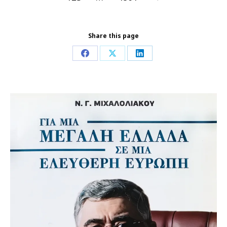
Share this page
Share
Share
Share
on
on
on
Facebook
X
LinkedIn