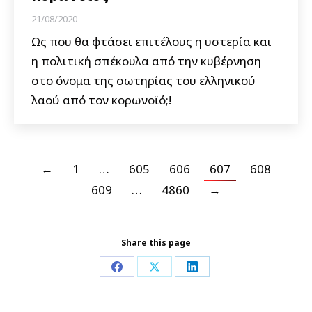
21/08/2020
Ως που θα φτάσει επιτέλους η υστερία και
η πολιτική σπέκουλα από την κυβέρνηση
στο όνομα της σωτηρίας του ελληνικού
λαού από τον κορωνοϊό;!
←
1
…
605
606
607
608
609
…
4860
→
Share this page
Share
Share
Share
on
on
on