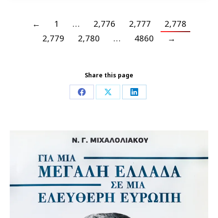
←
1
…
2,776
2,777
2,778
2,779
2,780
…
4860
→
Share this page
Share
Share
Share
on
on
on
Facebook
X
LinkedIn