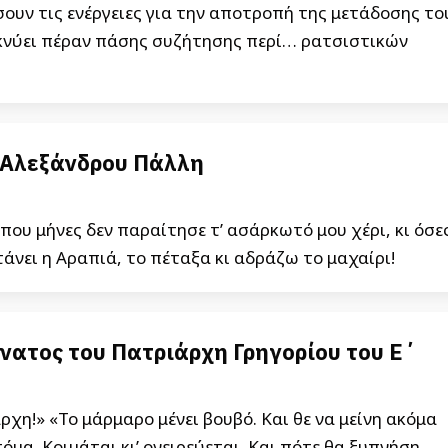
σουν τις ενέργειες για την αποτροπή της μετάδοσης το
ικνύει πέραν πάσης συζήτησης περί… ρατσιστικών
 Αλεξάνδρου Πάλλη
που μήνες δεν παραίτησε τ’ ασάρκωτό μου χέρι, κι όσε
τάνει η Αραπιά, το πέταξα κι αδράζω το μαχαίρι!
άνατος του Πατριάρχη Γρηγορίου του Ε΄
ρχη!» «Το μάρμαρο μένει βουβό. Και θε να μείνη ακόμα
τόμα. Κοιμάται κι’ ονειρεύεται. Και πότε θα ξυπνήση,