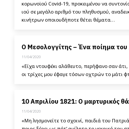
κορωνοϊού Covid-19, προκειμένου να συντονί
ιού σε μεγάλο αριθμό του πληθυσμού, αναδε
κινήτρων οποιουδήποτε θέτει θέματα…
Ο Μεσολογγίτης – Ένα ποίημα του
11/04/2020
«Είχα ντουφέκι αλάθευτο, περήφανο σαν άτι, 
οι τρίχες μου έφαγε τόσων οχτρών το μάτιּ φ
10 Απριλίου 1821: Ο μαρτυρικός θ
11/04/2020
«Μη λησμονείτε το σχοινί, παιδιά του Πατριά
ποιος ξέρει ως πότ’ αμίλητο το νεκρικό του σ