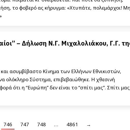
ήση, το φοβερό ας κήρυγμα: «Χτυπάτε, πολεμάρχοι! Μ
»
ίοι” – Δήλωση Ν.Γ. Μιχαλολιάκου, Γ.Γ. τη
ο και ασυμβίβαστο Κίνημα των Ελλήνων Εθνικιστών,
ένα ολόκληρο Σύστημα, επιβεβαιώθηκε. Η χθεσινή
ορά ότι η “Ευρώπη” δεν είναι το “σπίτι μας”. Σπίτι μας
746
747
748
…
4861
→