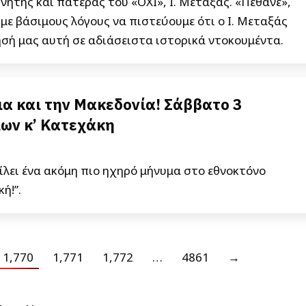
ρνήτης και πατέρας του «ΟΧΙ», Ι. Μεταξάς. «Πέθανε»,
υμε βάσιμους λόγους να πιστεύουμε ότι ο Ι. Μεταξάς
σή μας αυτή σε αδιάσειστα ιστορικά ντοκουμέντα.
ια και την Μακεδονία! Σάββατο 3
ων κ’ Κατεχάκη
ίλει ένα ακόμη πιο ηχηρό μήνυμα στο εθνοκτόνο
κή!”.
1,770
1,771
1,772
…
4861
→