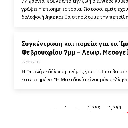
77 χρόνια, έφυγε από την ζωή ο εθνικός κυβε
γράφει η επίσημη ιστορία. Ωστόσο, εμείς έχο
δολοφονήθηκε και θα στηρίξουμε την πεποίθη
Συγκέντρωση και πορεία για τα Ίμ
Φεβρουαρίου 7μμ – Λεωφ. Μεσογεί
29/01/2018
Η φετινή εκδήλωση μνήμης για τα Ίμια θα στε
κατεστημένο: “Η Μακεδονία είναι μόνο Ελληνι
←
1
…
1,768
1,769