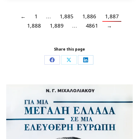
←
1
…
1,885
1,886
1,887
1,888
1,889
…
4861
→
Share this page
Share
Share
Share
on
on
on
Facebook
X
LinkedIn