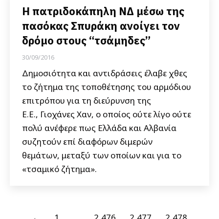
Η πατριδοκάπηλη ΝΔ μέσω της
πασόκας Σπυράκη ανοίγει τον
δρόμο στους “τσάμηδες”
30/09/2016
Δημοσιότητα και αντιδράσεις έλαβε χθες
το ζήτημα της τοποθέτησης του αρμόδιου
επιτρόπου για τη διεύρυνση της
Ε.Ε., Γιοχάνες Χαν, ο οποίος ούτε λίγο ούτε
πολύ ανέφερε πως Ελλάδα και Αλβανία
συζητούν επί διαφόρων διμερών
θεμάτων, μεταξύ των οποίων και για το
«τσαμικό ζήτημα».
←
1
…
2,476
2,477
2,478