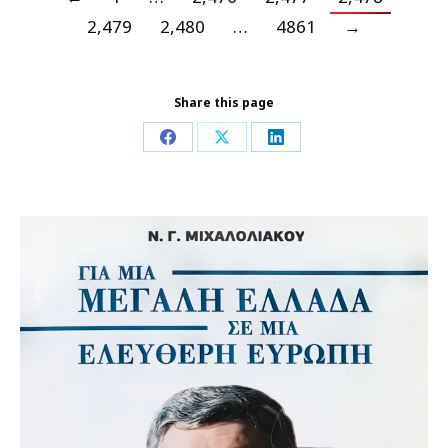
2,479
2,480
…
4861
→
Share this page
Share
Share
Share
on
on
on
Facebook
X
LinkedIn