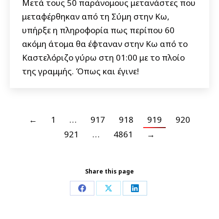
Μετά τους 50 παράνομους μετανάστες που
μεταφέρθηκαν από τη Σύμη στην Κω,
υπήρξε η πληροφορία πως περίπου 60
ακόμη άτομα θα έφταναν στην Κω από το
Καστελόριζο γύρω στη 01:00 με το πλοίο
της γραμμής. Όπως και έγινε!
←
1
…
917
918
919
920
921
…
4861
→
Share this page
Share
Share
Share
on
on
on